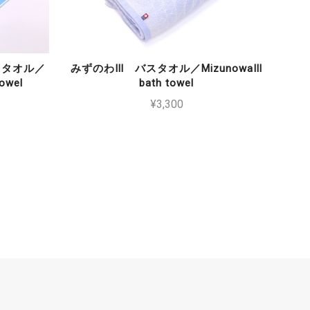
トタオル／
みずのわⅢ バスタオル／MizunowaⅢ
towel
bath towel
¥3,300