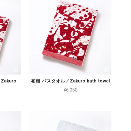
akuro
柘榴 バスタオル／Zakuro bath towel
¥6,050