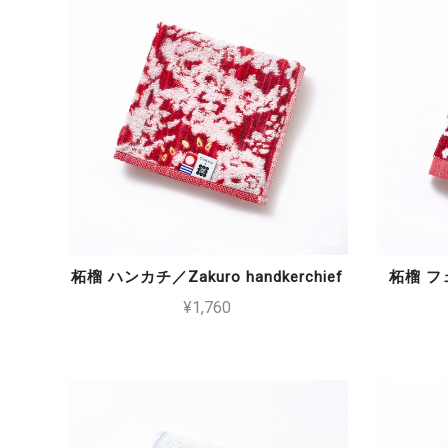
柘榴 ハンカチ／Zakuro handkerchief
柘榴 フェ
¥1,760