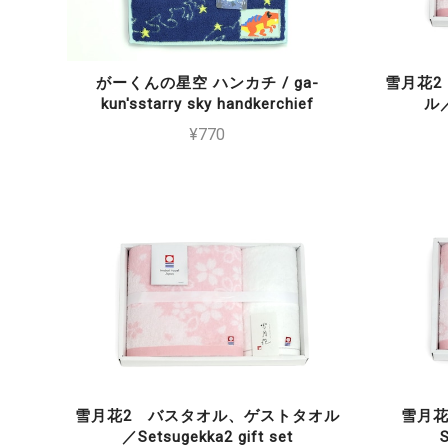
がーくんの星空 ハンカチ / ga-
雪月花2
kun'sstarry sky handkerchief
ル／
¥770
雪月花2 バスタオル、ゲストタオル
雪月花
／Setsugekka2 gift set
S