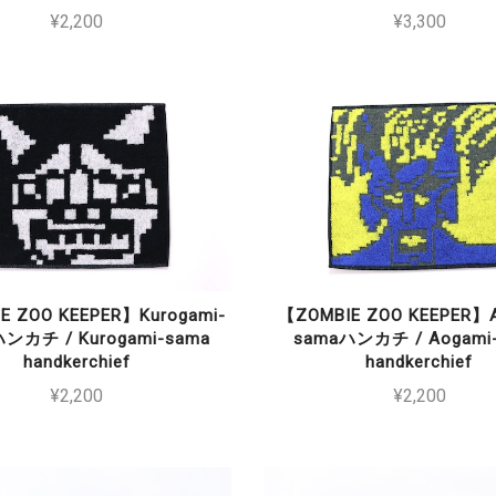
¥2,200
¥3,300
E ZOO KEEPER】Kurogami-
【ZOMBIE ZOO KEEPER】A
ンカチ / Kurogami-sama
samaハンカチ / Aogami
handkerchief
handkerchief
¥2,200
¥2,200