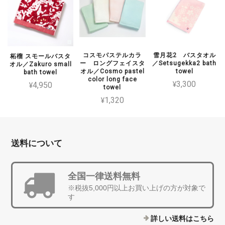
コスモパステルカラ
雪月花2 バスタオル
柘榴 スモールバスタ
ー ロングフェイスタ
／Setsugekka2 bath
オル／Zakuro small
オル／Cosmo pastel
towel
bath towel
color long face
¥3,300
¥4,950
towel
¥1,320
送料について
全国一律送料無料
※税抜5,000円以上お買い上げの方が対象で
す
詳しい送料はこちら