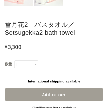
雪月花2 バスタオル／
Setsugekka2 bath towel
¥3,300
数量
International shipping available
Add to cart