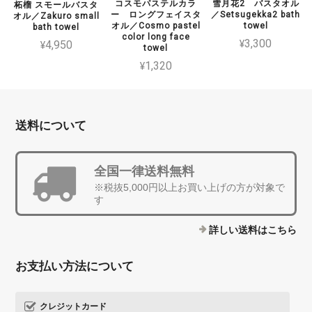
コスモパステルカラ
雪月花2 バスタオル
柘榴 スモールバスタ
ー ロングフェイスタ
／Setsugekka2 bath
オル／Zakuro small
オル／Cosmo pastel
towel
bath towel
color long face
¥3,300
¥4,950
towel
¥1,320
送料について
全国一律送料無料
※税抜5,000円以上お買い上げの方が対象で
す
詳しい送料はこちら
お支払い方法について
クレジットカード