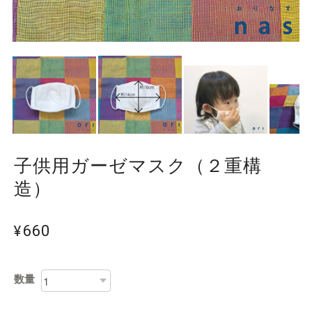
子供用ガーゼマスク（２重構
造）
¥660
数量